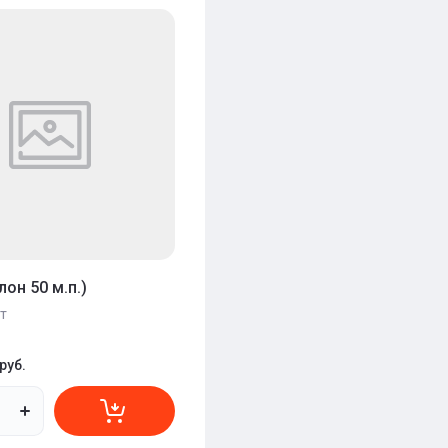
- возрастание
ние - Я-А
ние - А-Я
лон 50 м.п.)
т
руб.