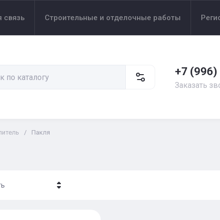
 связь
Строительные и отделочные работы
Реги
+7 (996)
Заказать зв
литель
/
Пакля
ть
- убывание