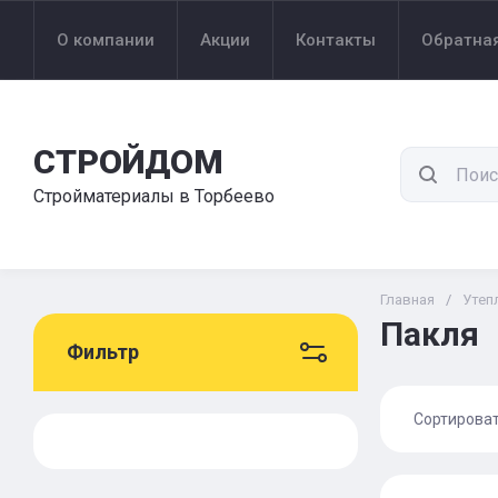
О компании
Акции
Контакты
Обратная
СТРОЙДОМ
Стройматериалы в Торбеево
Главная
/
Утеп
Пакля
Фильтр
Сортирова
Цена 