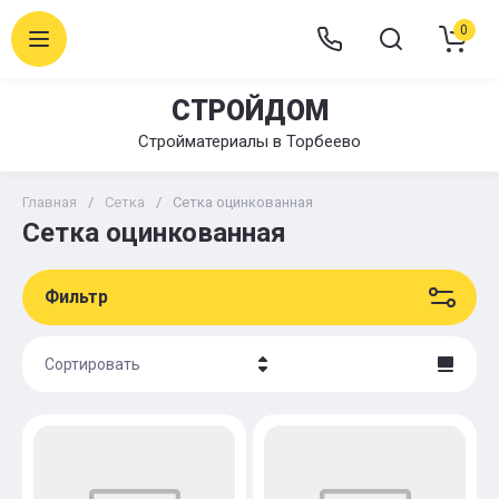
0
СТРОЙДОМ
Стройматериалы в Торбеево
Главная
/
Сетка
/
Сетка оцинкованная
Сетка оцинкованная
Фильтр
Сортировать
Цена - убывание
Цена - возрастание
Название - Я-А