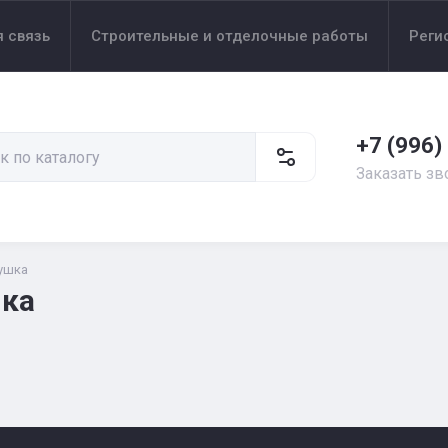
 связь
Строительные и отделочные работы
Реги
+7 (996)
Заказать зв
ушка
ка